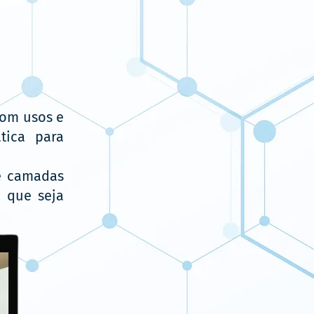
com usos e
ática para
e camadas
m que seja