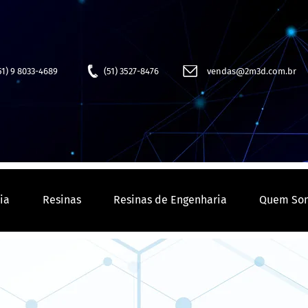
51) 9 8033-4689
(51) 3527-8476
vendas@2m3d.com.br
ia
Resinas
Resinas de Engenharia
Quem So