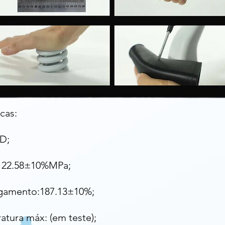
cas:
D;​
o: 22.58±10%MPa;
gamento:187.13±10%;
atura máx: (em teste);