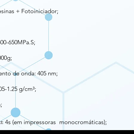
esinas + Fotoiniciador;
500-650MPa.S;
000g;
nto de onda: 405 nm;
05-1.25 g/cm³;
;
± 4s (em impressoras
monocromáticas);