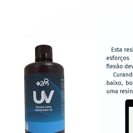
Esta resi
esforços 
flexão dev
Curando 
baixo, bo
uma resin