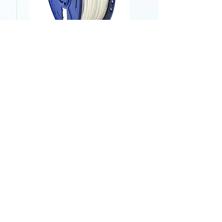
Filamento PLA Premium Branco
Contato
Rua Carlos Germano Burckle, 703, Ideal,
Novo Hamburgo - RS - 93.334-150
(51) 3527-8476
(51) 9 8033-4689
vendas@2m3d.com.br