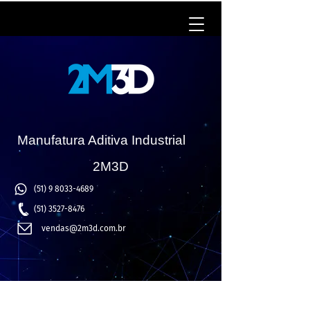
Manufatura Aditiva Industrial
2M3D
(51) 9 8033-4689
(51) 3527-8476
vendas@2m3d.com.br