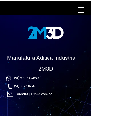
Manufatura Aditiva Industrial
2M3D
(51) 9 8033-4689
(51) 3527-8476
vendas@2m3d.com.br