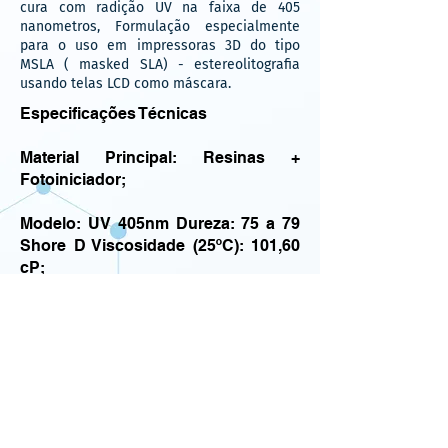
cura com radição UV na faixa de 405
nanometros, Formulação especialmente
para o uso em impressoras 3D do tipo
MSLA ( masked SLA) - estereolitografia
usando telas LCD como máscara.
Especificações Técnicas
Material Principal: Resinas +
F
otoiniciador;
Modelo: UV 405nm Dureza: 75 a 79
Shore D Viscosidade (25ºC): 101,60
cP;
Capacidade/Peso: 1000g / 500g
Curando o comprimento de onda:
405 nm;
Densidade líquida: 1,0767 g/cm³
Densidade sólida: 1,1687 g/cm³;